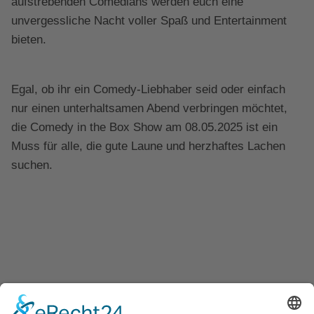
aufstrebenden Comedians werden euch eine
unvergessliche Nacht voller Spaß und Entertainment
bieten.
Egal, ob ihr ein Comedy-Liebhaber seid oder einfach
nur einen unterhaltsamen Abend verbringen möchtet,
die Comedy in the Box Show am 08.05.2025 ist ein
Muss für alle, die gute Laune und herzhaftes Lachen
suchen.