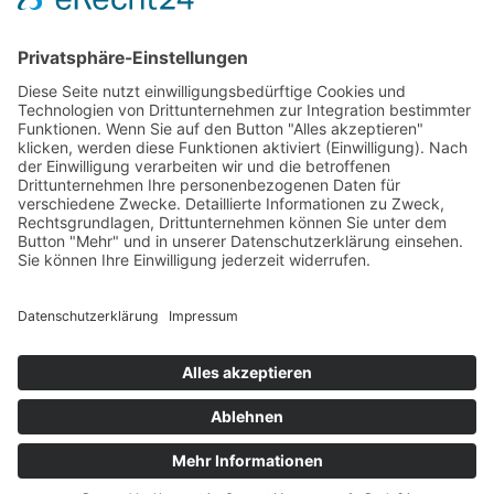
Termine
Impressum
NEW Box
Miet mich
Datenschutz
Am Nordpark 299
Anfahrt
AGB
41069 Mönchengladbach
FAQ
Kontakt
anfrage@new-box.de
Instagram
Facebook
Google
Copyright © NEW Box