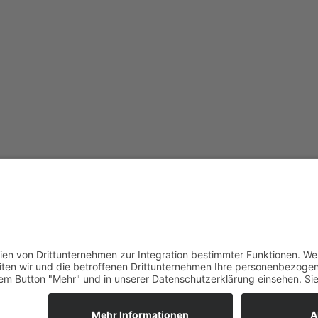
Termin
NEW Box
Miet m
Am Nordpark 299
Anfahr
41069 Mönchengladbach
FAQ
Kontak
anfrage@new-box.de
Copyright © NEW Box