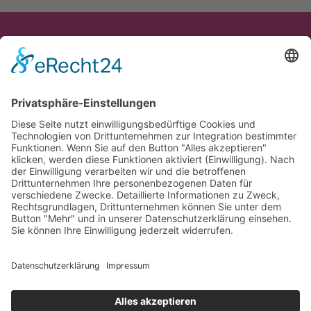
Termine
Impressum
NEW Box
Miet mich
Datenschutz
Am Nordpark 299
Anfahrt
AGB
41069 Mönchengladbach
FAQ
Kontakt
anfrage@new-box.de
Instagram
Facebook
Google